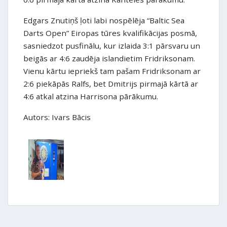
Edgars Znutiņš ļoti labi nospēlēja “Baltic Sea
Darts Open” Eiropas tūres kvalifikācijas posmā,
sasniedzot pusfinālu, kur izlaida 3:1 pārsvaru un
beigās ar 4:6 zaudēja islandietim Fridriksonam.
Vienu kārtu iepriekš tam pašam Fridriksonam ar
2:6 piekāpās Ralfs, bet Dmitrijs pirmajā kārtā ar
4:6 atkal atzina Harrisona pārākumu.
Autors: Ivars Bācis