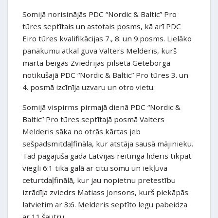
Somijā norisinājās PDC “Nordic & Baltic” Pro
tūres septītais un astotais posms, kā arī PDC
Eiro tūres kvalifikācijas 7., 8. un 9.posms. Lielāko
panākumu atkal guva Valters Melderis, kurš
marta beigās Zviedrijas pilsētā Gēteborgā
notikušajā PDC “Nordic & Baltic” Pro tūres 3. un
4. posmā izcīnīja uzvaru un otro vietu.
Somijā vispirms pirmajā dienā PDC “Nordic &
Baltic” Pro tūres septītajā posmā Valters
Melderis sāka no otrās kārtas jeb
sešpadsmitdaļfināla, kur atstāja sausā mājinieku.
Tad pagājušā gada Latvijas reitinga līderis tikpat
viegli 6:1 tika galā ar citu somu un iekļuva
ceturtdaļfinālā, kur jau nopietnu pretestību
izrādīja zviedrs Matiass Jonsons, kurš piekāpās
latvietim ar 3:6. Melderis septīto legu pabeidza
ar 11.šautru.