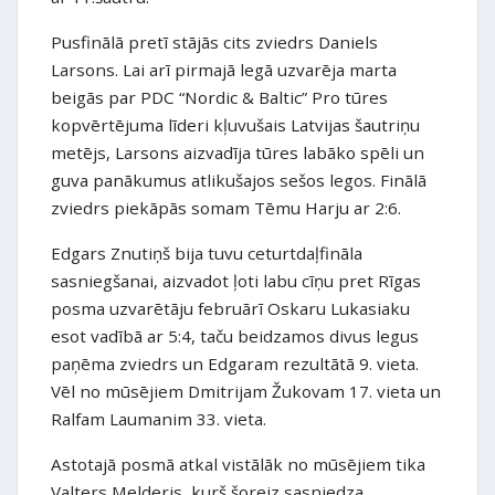
Pusfinālā pretī stājās cits zviedrs Daniels
Larsons. Lai arī pirmajā legā uzvarēja marta
beigās par PDC “Nordic & Baltic” Pro tūres
kopvērtējuma līderi kļuvušais Latvijas šautriņu
metējs, Larsons aizvadīja tūres labāko spēli un
guva panākumus atlikušajos sešos legos. Finālā
zviedrs piekāpās somam Tēmu Harju ar 2:6.
Edgars Znutiņš bija tuvu ceturtdaļfināla
sasniegšanai, aizvadot ļoti labu cīņu pret Rīgas
posma uzvarētāju februārī Oskaru Lukasiaku
esot vadībā ar 5:4, taču beidzamos divus legus
paņēma zviedrs un Edgaram rezultātā 9. vieta.
Vēl no mūsējiem Dmitrijam Žukovam 17. vieta un
Ralfam Laumanim 33. vieta.
Astotajā posmā atkal vistālāk no mūsējiem tika
Valters Melderis, kurš šoreiz sasniedza