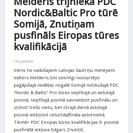
Melderis trijniekā PDC
Nordic&Baltic Pro tūrē
Somijā, Znutiņam
pusfināls Eiropas tūres
kvalifikācijā
Citi jaunumi
Viens no vadošajiem Latvijas šautriņu metējiem
Valters Melderis ļoti sekmīgi nostartējis
pagājušajā nedēļas nogalē Somijā notikušajā PDC
“Nordic & Baltic” Pro tūres septītajā un astotajā
posmā, septītajā posmā sasniedzot pusfinālu un
izcīnot trešo vietu, bet otrajā dienā astotajā
posmā iekļūstot ceturtdaļfināla astotniekā.
Tikmēr PDC Eiropas tūres kvalifikācijas 9. posmā
pusfinālā iekļuva Edgars Znutiņš.