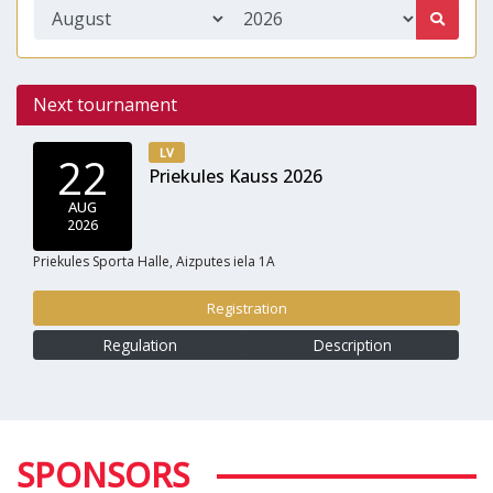
Next tournament
LV
22
Priekules Kauss 2026
AUG
2026
Priekules Sporta Halle, Aizputes iela 1A
Registration
Regulation
Description
SPONSORS