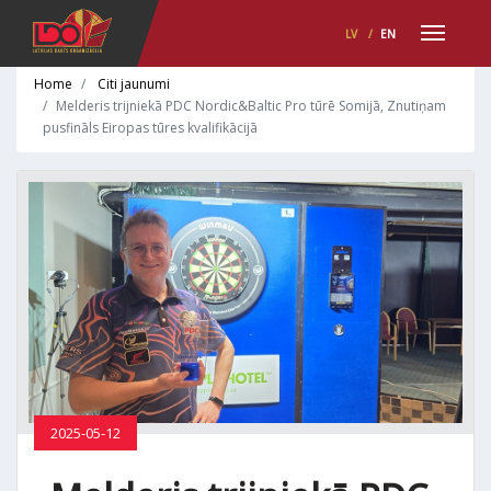
LV
/
EN
Home
Citi jaunumi
Melderis trijniekā PDC Nordic&Baltic Pro tūrē Somijā, Znutiņam
pusfināls Eiropas tūres kvalifikācijā
2025-05-12