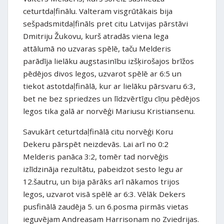
ceturtdaļfinālu. Valteram visgrūtākais bija
sešpadsmitdaļfināls pret citu Latvijas pārstāvi
Dmitriju Žukovu, kurš atradās viena lega
attālumā no uzvaras spēlē, taču Melderis
parādīja lielāku augstasinību izšķirošajos brīžos
pēdējos divos legos, uzvarot spēlē ar 6:5 un
tiekot astotdaļfinālā, kur ar lielāku pārsvaru 6:3,
bet ne bez spriedzes un līdzvērtīgu cīņu pēdējos
legos tika galā ar norvēģi Mariusu Kristiansenu.
Savukārt ceturtdaļfinālā citu norvēģi Koru
Dekeru pārspēt neizdevās. Lai arī no 0:2
Melderis panāca 3:2, tomēr tad norvēģis
izlīdzināja rezultātu, pabeidzot sesto legu ar
12.šautru, un bija pārāks arī nākamos trijos
legos, uzvarot visā spēlē ar 6:3. Vēlāk Dekers
pusfinālā zaudēja 5. un 6.posma pirmās vietas
ieguvējam Andreasam Harrisonam no Zviedrijas.