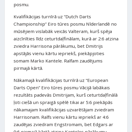
posmu.
Kvalifikācijas turnīrā uz “Dutch Darts
Championship” Eiro tūres posmu Nīderlandē no
mūsējiem vislabāk veicās Valteram, kurš spēja
aizcīnīties līdz ceturtdaļfinālam, kurā ar 2:6 atzina
zviedra Harrisona pārākumu, bet Dmitrijs
apstājās vienu kārtu iepriekš, piekāpjoties
somam Marko Kantele. Ralfam zaudējums
pirmajā kārtā.
Nākamajā kvalifikācijas turnīrā uz “European
Darts Open” Eiro tūres posmu Vācijā labākais
rezultāts padevās Dmitrijam, kurš ceturtdaļfinālā
ļoti ciešā un spraigā spēlē tikai ar 5:6 piekāpās
nākamajam kvalifikācijas uzvarētājam zviedram
Harrisonam. Ralfs vienu kārtu iepriekš ar 4:6
zaudējas zviedram Engstromam, bet Edgars ar
0:6 pirmajā kārtā atzina Kanteles pārākumu.