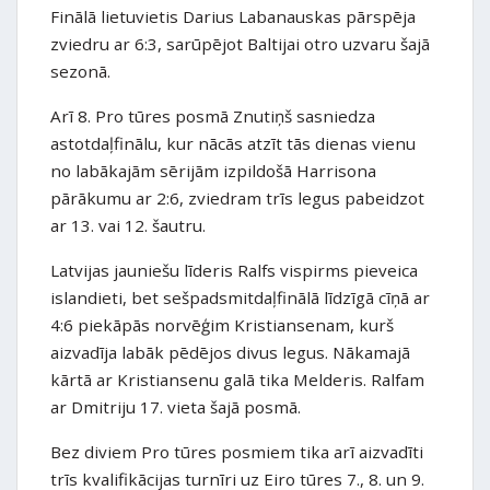
Finālā lietuvietis Darius Labanauskas pārspēja
zviedru ar 6:3, sarūpējot Baltijai otro uzvaru šajā
sezonā.
Arī 8. Pro tūres posmā Znutiņš sasniedza
astotdaļfinālu, kur nācās atzīt tās dienas vienu
no labākajām sērijām izpildošā Harrisona
pārākumu ar 2:6, zviedram trīs legus pabeidzot
ar 13. vai 12. šautru.
Latvijas jauniešu līderis Ralfs vispirms pieveica
islandieti, bet sešpadsmitdaļfinālā līdzīgā cīņā ar
4:6 piekāpās norvēģim Kristiansenam, kurš
aizvadīja labāk pēdējos divus legus. Nākamajā
kārtā ar Kristiansenu galā tika Melderis. Ralfam
ar Dmitriju 17. vieta šajā posmā.
Bez diviem Pro tūres posmiem tika arī aizvadīti
trīs kvalifikācijas turnīri uz Eiro tūres 7., 8. un 9.