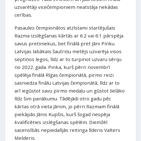
uzvarētāji vicečempioniem neatstāja nekādas
cerības.
Pasaules čempionātos atzīstami startējušais
Razma izslēgšanas kārtās ar 6:2 vai 6:1 pārspēja
savus pretiniekus, bet finālā pret Jāni Pinku
Latvijas labākais šautriņu metējs uzvarēja visos
septiņos legos, līdz ar to turpinot uzvaru sēriju
no 2022. gada. Pinka, kurš pērn novembrī
spēlēja finālā Rīgas čempionātā, pirmo reizi
sasniedza finālu Latvijas čempionātā, līdz ar to
arī iegūstot savu pirmo medaļu un gūstot lielāko
līdz šim panākumu. Tādējādi otro gadu pēc
kārtas otrā vieta Jānim, jo pērn Razmam finālā
piekāpās Jānis Kupšis, kurš šogad nespēja
kvalificēties izslēgšanas spēlēm. Diemžēl
sacensībās nepiedalījās reitinga līderis Valters
Melderis.