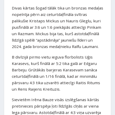
Divas kārtas šogad tālāk tika un bronzas medaļas
nopelnīja pērn aiz ceturtdaļfināla svītras
palikušie Kristaps Mickus un Nauris Gleglu, kuri
pusfinālā ar 3:6 un 1:6 piekāpās attiecīgi Pinkam
un Razmam. Mickus bija tas, kurš astotdaļfinālā
līdzīgā spēlē “apstādināja” jauniešu līderi un
2024. gada bronzas medaļnieku Ralfu Laumani.
B divīzijā pirmo vietu ieguva florbolists Uģis
Karasevs, kurš finālā ar 5:2 tika galā ar Edgaru
Barbeju. Grūtākās barjeras Karasevam sanāca
ceturtdaļfinālā un 1/16 finālā, kad ar minimālu
pārsvaru 4:3 tika uzvarēti attiecīgi Raitis Ritums
un Rens Raijens Kreituzis.
Sievietēm Irēna Bauze visās izslēgšanas kārtās
pretinieces pārspēja ļoti līdzīgās cīņās ar viena
lega pārsvaru. Astotdaļfinālā ar 4:3 viņa uzvarēja