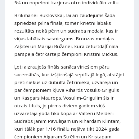
5:4 un nopelnot karjeras otro individuālo zeltu.
Brikmanei-Buklovskai, lai arī zaudējums šādā
spriedzes pilnā finālā, tomēr krietni labāks
rezultāts nekā pērn un sudraba medaļa, kas ir
viņas labākais sasniegums. Bronzas medaļas
Zaķītei un Marijai Ružānei, kura ceturtdaļfinālā
pārspēja četrkārtējo čempioni Kristīni Mickus.
Ļoti aizraujošs fināls sanāca vīriešiem pāru
sacensībās, kur izšķirošajā septītajā legā, atstājot
pretiniekus uz dubultā četrinieka, uzvarēja un
par čempioniem kļuva Rihards Vosulis-Grigulis
un Kaspars Maurops. Vosulim-Grigulim šis ir
otrais tituls, jo pirms diviem gadiem viņš
uzvarētāja godā tika kopā ar Valteru Melderi.
Sudrabs Jānim Pāvuliņam un Rihardam Klintam,
kuri tālāk par 1/16 finālu neļāva tikt 2024. gada
čempioniem Aigaram Strēlim un Kristapam