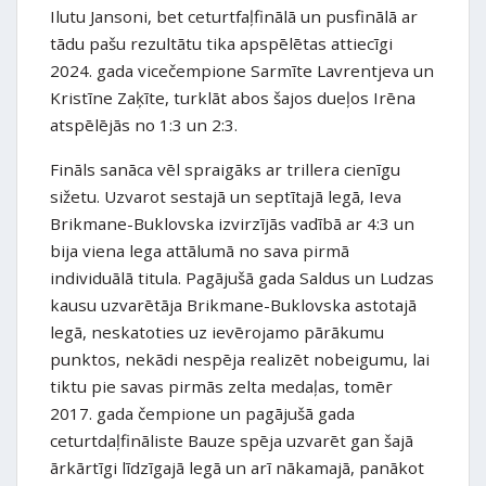
Ilutu Jansoni, bet ceturtfaļfinālā un pusfinālā ar
tādu pašu rezultātu tika apspēlētas attiecīgi
2024. gada vicečempione Sarmīte Lavrentjeva un
Kristīne Zaķīte, turklāt abos šajos dueļos Irēna
atspēlējās no 1:3 un 2:3.
Fināls sanāca vēl spraigāks ar trillera cienīgu
sižetu. Uzvarot sestajā un septītajā legā, Ieva
Brikmane-Buklovska izvirzījās vadībā ar 4:3 un
bija viena lega attālumā no sava pirmā
individuālā titula. Pagājušā gada Saldus un Ludzas
kausu uzvarētāja Brikmane-Buklovska astotajā
legā, neskatoties uz ievērojamo pārākumu
punktos, nekādi nespēja realizēt nobeigumu, lai
tiktu pie savas pirmās zelta medaļas, tomēr
2017. gada čempione un pagājušā gada
ceturtdaļfināliste Bauze spēja uzvarēt gan šajā
ārkārtīgi līdzīgajā legā un arī nākamajā, panākot