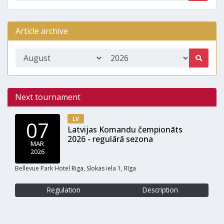
Article archive
Next tournament
LV
07
Latvijas Komandu čempionāts
2026 - regulārā sezona
MAR
2026
Bellevue Park Hotel Riga, Slokas iela 1, Rīga
Regulation
Description