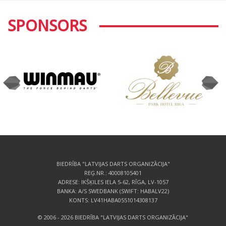
SPONSORS
BIEDRĪBA "LATVIJAS DARTS ORGANIZĀCIJA"
REĢ.NR.: 40008105401
ADRESE: IKŠĶILES IELA 5-62, RĪGA, LV-1057
BANKA: A/S SWEDBANK (SWIFT: HABALV22)
KONTS: LV41HABA0551014308137
© 2006 - 2026 BIEDRĪBA "LATVIJAS DARTS ORGANIZĀCIJA"