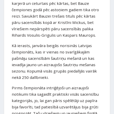
karjerā un ceturtais pēc kārtas, bet Bauze
čempiones godā pēc astoņiem gadiem tika otro
reizi. Savukārt Bauzei trešais tituls pēc kārtas
pāru sacensībās kopā ar Kristīni Mickus, bet
vīriešiem nepārspēti pāru sacensībās palika
Rihards Vosulis-Grigulis un Kaspars Maurops.
Kā ierasts, janvāra beigās norisinās Latvijas
čempionāts, kas ir vienas no svarīgākajām
pašmāju sacensībām šautriņu mešanā un kas
ievadīja jauno un aizraujošo šautriņu mešanas
sezonu. Kopumā visās grupās piedalījās vairāk
nekā 250 dalībnieki.
Pirms čempionāta intriģējoši un aizraujoši
notikumi tika sagaidīt praktiski visās sacensību
kategorijās, jo, lai gan pāris spēlētāji uz papīra
bija favorīti, tad patiesībā uzvarētājus bija grūti
prognozēt. Taču vīriešiem un jauniešiem finālā