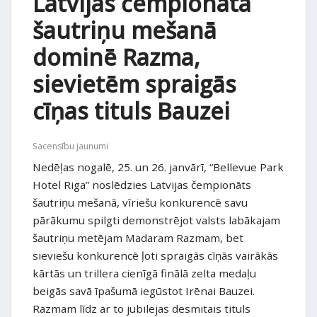
Latvijas čempionātā
šautriņu mešanā
dominē Razma,
sievietēm spraigās
cīņas tituls Bauzei
Sacensību jaunumi
Nedēļas nogalē, 25. un 26. janvārī, “Bellevue Park
Hotel Riga” noslēdzies Latvijas čempionāts
šautriņu mešanā, vīriešu konkurencē savu
pārākumu spilgti demonstrējot valsts labākajam
šautriņu metējam Madaram Razmam, bet
sieviešu konkurencē ļoti spraigās cīņās vairākās
kārtās un trillera cienīgā finālā zelta medaļu
beigās savā īpašumā iegūstot Irēnai Bauzei.
Razmam līdz ar to jubilejas desmitais tituls