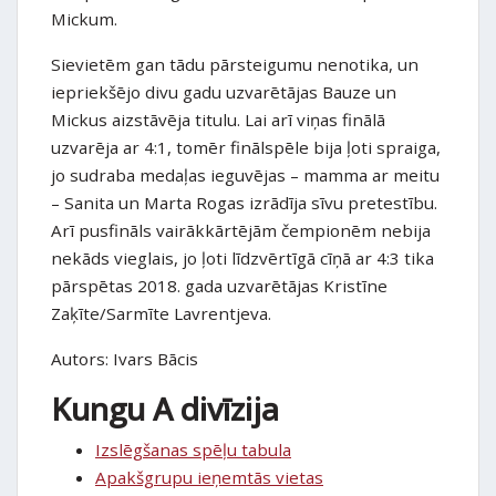
Mickum.
Sievietēm gan tādu pārsteigumu nenotika, un
iepriekšējo divu gadu uzvarētājas Bauze un
Mickus aizstāvēja titulu. Lai arī viņas finālā
uzvarēja ar 4:1, tomēr finālspēle bija ļoti spraiga,
jo sudraba medaļas ieguvējas – mamma ar meitu
– Sanita un Marta Rogas izrādīja sīvu pretestību.
Arī pusfināls vairākkārtējām čempionēm nebija
nekāds vieglais, jo ļoti līdzvērtīgā cīņā ar 4:3 tika
pārspētas 2018. gada uzvarētājas Kristīne
Zaķīte/Sarmīte Lavrentjeva.
Autors: Ivars Bācis
Kungu A divīzija
Izslēgšanas spēļu tabula
Apakšgrupu ieņemtās vietas