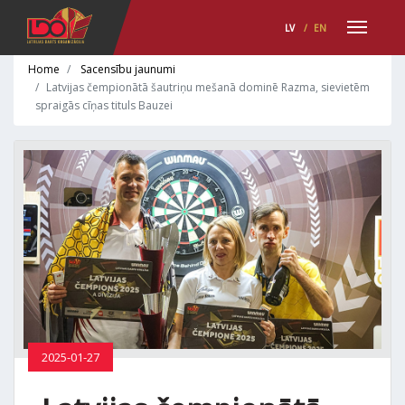
LV
/
EN
Home
Sacensību jaunumi
Latvijas čempionātā šautriņu mešanā dominē Razma, sievietēm
spraigās cīņas tituls Bauzei
2025-01-27