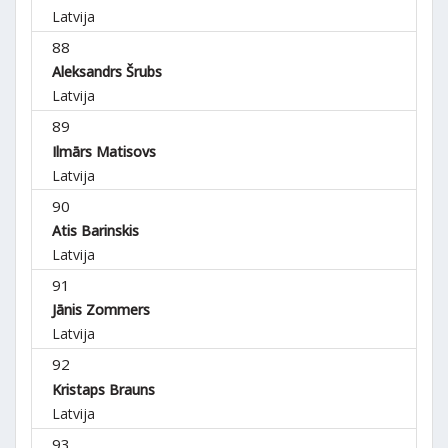
Latvija
88
Aleksandrs Šrubs
Latvija
89
Ilmārs Matisovs
Latvija
90
Atis Barinskis
Latvija
91
Jānis Zommers
Latvija
92
Kristaps Brauns
Latvija
93