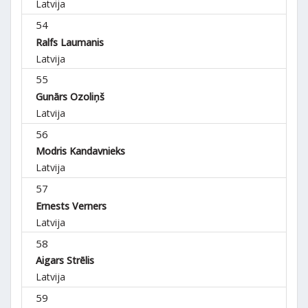
Latvija
54
Ralfs Laumanis
Latvija
55
Gunārs Ozoliņš
Latvija
56
Modris Kandavnieks
Latvija
57
Ernests Verners
Latvija
58
Aigars Strēlis
Latvija
59