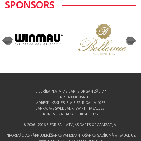
SPONSORS
BIEDRĪBA "LATVIJAS DARTS ORGANIZĀCIJA"
REĢ.NR.: 40008105401
ADRESE: IKŠĶILES IELA 5-62, RĪGA, LV-1057
BANKA: A/S SWEDBANK (SWIFT: HABALV22)
KONTS: LV41HABA0551014308137
© 2006 - 2026 BIEDRĪBA "LATVIJAS DARTS ORGANIZĀCIJA"
INFORMĀCIJAS PĀRPUBLICĒŠANAS VAI IZMANTOŠANAS GADĪJUMĀ ATSAUCE UZ
WWW.LATVIADARTS.COM IR OBLIGĀTA.