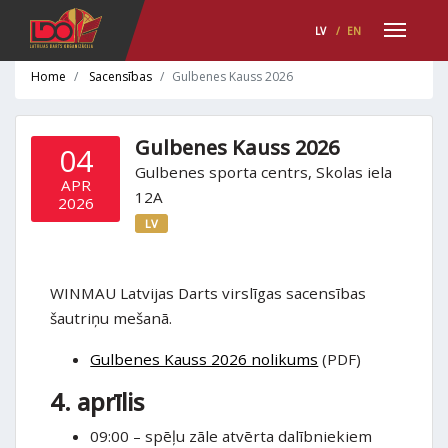
LV
/
EN
Home
Sacensības
Gulbenes Kauss 2026
Gulbenes Kauss 2026
04
Gulbenes sporta centrs, Skolas iela
APR
12A
2026
LV
WINMAU Latvijas Darts virslīgas sacensības
šautriņu mešanā.
Gulbenes Kauss 2026 nolikums
(PDF)
4. aprīlis
09:00 – spēļu zāle atvērta dalībniekiem