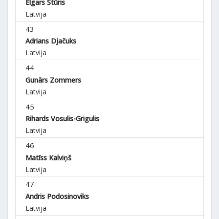
Elgars Stūris
Latvija
43
Adrians Djačuks
Latvija
44
Gunārs Zommers
Latvija
45
Rihards Vosulis-Grigulis
Latvija
46
Matīss Kalviņš
Latvija
47
Andris Podosinoviks
Latvija