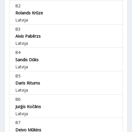
82
Rolands Krūze
Latvija
83
Aivis Pabērzs
Latvija
84
Sandis Dūks
Latvija
85
Daris Ritums
Latvija
86
Jurģis Kočāns
Latvija
87
Deivo Mūkins