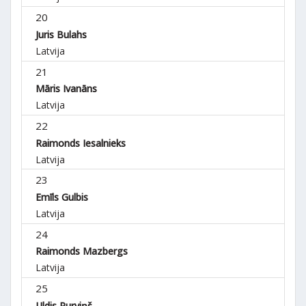
20
Juris Bulahs
Latvija
21
Māris Ivanāns
Latvija
22
Raimonds Iesalnieks
Latvija
23
Emīls Gulbis
Latvija
24
Raimonds Mazbergs
Latvija
25
Uldis Purviņš