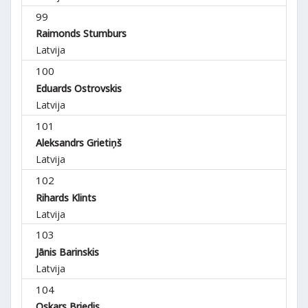
99
Raimonds Stumburs
Latvija
100
Eduards Ostrovskis
Latvija
101
Aleksandrs Grietiņš
Latvija
102
Rihards Klints
Latvija
103
Jānis Barinskis
Latvija
104
Oskars Briedis