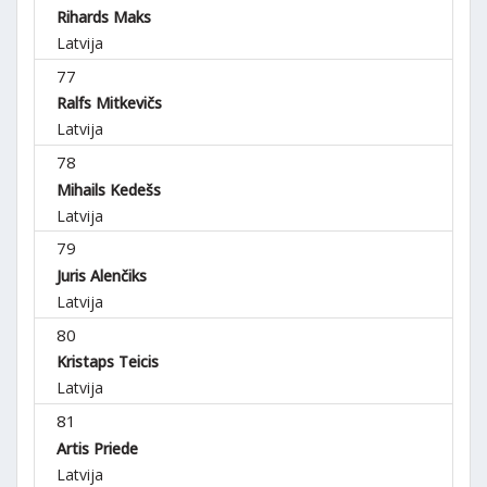
Rihards Maks
Latvija
77
Ralfs Mitkevičs
Latvija
78
Mihails Kedešs
Latvija
79
Juris Alenčiks
Latvija
80
Kristaps Teicis
Latvija
81
Artis Priede
Latvija