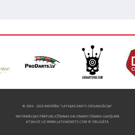
© 2006 - 2026 BIEDRĪBA "LATVIJAS DARTS ORGANIZĀCIJA"
INFORMĀCIJAS PĀRPUBLICĒŠANAS VAI IZMANTOŠANAS GADĪJUMĀ
ATSAUCE UZ WWW.LATVIADARTS.COM IR OBLIGĀTA.