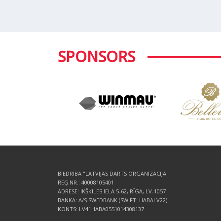
SPONSORS
BIEDRĪBA "LATVIJAS DARTS ORGANIZĀCIJA"
REĢ.NR.: 40008105401
ADRESE: IKŠĶILES IELA 5-62, RĪGA, LV-1057
BANKA: A/S SWEDBANK (SWIFT: HABALV22)
KONTS: LV41HABA0551014308137